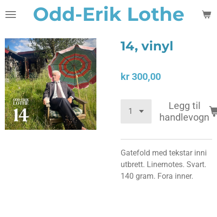
Odd-Erik Lothe
Gå
til
hovedinnhold
14, vinyl
kr 300,00
Legg til
handlevogn
Gatefold med tekstar inni
utbrett. Linernotes. Svart.
140 gram. Fora inner.